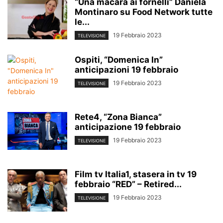
“Una macara ai fornelli” Daniela
Montinaro su Food Network tutte
le...
19 Febbraio 2023
TELEVISIONE
Ospiti, “Domenica In”
anticipazioni 19 febbraio
19 Febbraio 2023
TELEVISIONE
Rete4, “Zona Bianca”
anticipazione 19 febbraio
19 Febbraio 2023
TELEVISIONE
Film tv Italia1, stasera in tv 19
febbraio “RED” – Retired...
19 Febbraio 2023
TELEVISIONE