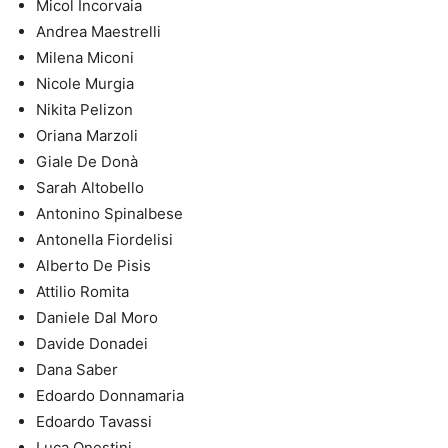
Micol Incorvaia
Andrea Maestrelli
Milena Miconi
Nicole Murgia
Nikita Pelizon
Oriana Marzoli
Giale De Donà
Sarah Altobello
Antonino Spinalbese
Antonella Fiordelisi
Alberto De Pisis
Attilio Romita
Daniele Dal Moro
Davide Donadei
Dana Saber
Edoardo Donnamaria
Edoardo Tavassi
Luca Onestini