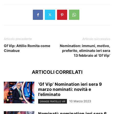
Articolo precedente
Articolo successivo
Gf Vip: Attilio Romita come
Nomination: immuni, motivo,
Cimabue
preferito, eliminato ieri sera
13 febbraio al ‘Gf Vip’
ARTICOLI CORRELATI
‘Gf Vip’ Nomination ieri sera 9
marzo nominati: novità e
l’eliminato
10 Marzo 2023
GRANDE FRATELLO VIP
Nominati: nomination ieri sera 6