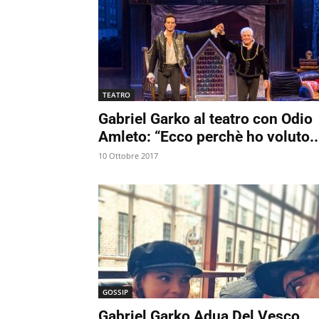
TEATRO
Gabriel Garko al teatro con Odio
Amleto: “Ecco perchè ho voluto..
10 Ottobre 2017
GOSSIP
Gabriel Garko Adua Del Vesco