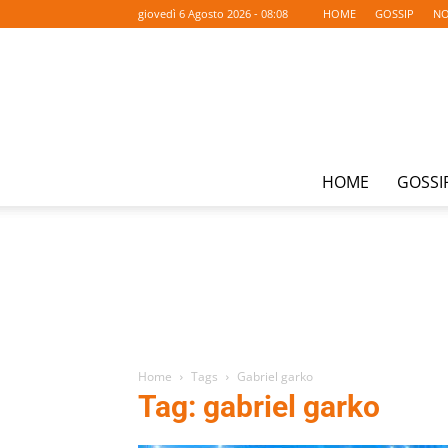
giovedì 6 Agosto 2026 - 08:08
HOME
GOSSIP
NO
HOME
GOSSI
Home
Tags
Gabriel garko
Tag: gabriel garko