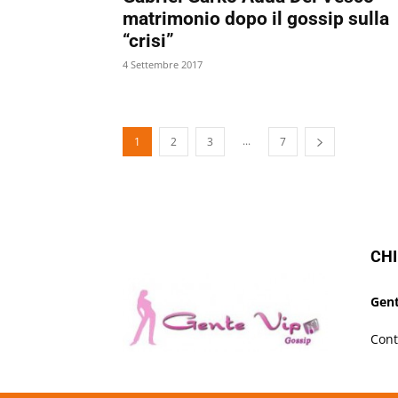
matrimonio dopo il gossip sulla
“crisi”
4 Settembre 2017
...
1
2
3
7
CHI
Gent
Cont