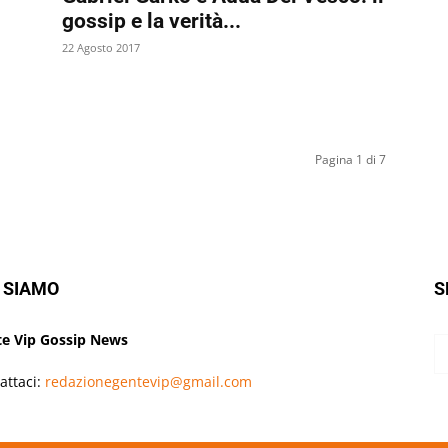
gossip e la verità...
22 Agosto 2017
Pagina 1 di 7
 SIAMO
S
e Vip Gossip News
attaci:
redazionegentevip@gmail.com