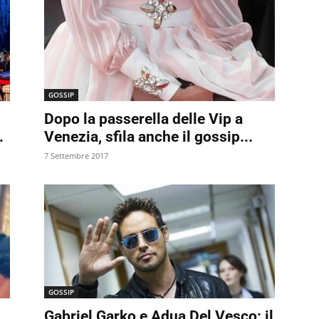
GOSSIP
Dopo la passerella delle Vip a
.
Venezia, sfila anche il gossip...
7 Settembre 2017
GOSSIP
Gabriel Garko e Adua Del Vesco: il