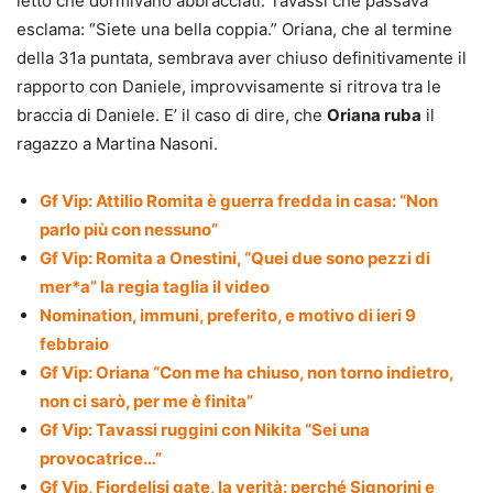
letto che dormivano abbracciati. Tavassi che passava
esclama: “Siete una bella coppia.” Oriana, che al termine
della 31a puntata, sembrava aver chiuso definitivamente il
rapporto con Daniele, improvvisamente si ritrova tra le
braccia di Daniele. E’ il caso di dire, che
Oriana ruba
il
ragazzo a Martina Nasoni.
Gf Vip: Attilio Romita è guerra fredda in casa: “Non
parlo più con nessuno”
Gf Vip: Romita a Onestini, “Quei due sono pezzi di
mer*a” la regia taglia il video
Nomination, immuni, preferito, e motivo di ieri 9
febbraio
Gf Vip: Oriana “Con me ha chiuso, non torno indietro,
non ci sarò, per me è finita”
Gf Vip: Tavassi ruggini con Nikita “Sei una
provocatrice…”
Gf Vip, Fiordelisi gate, la verità: perché Signorini e