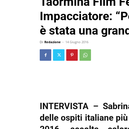
Taormina Film Fe
Impacciatore: “
è stata una gran
Di
Redazione
-
14 Giugno 2016
INTERVISTA – Sabrina
delle ospiti italiane pi