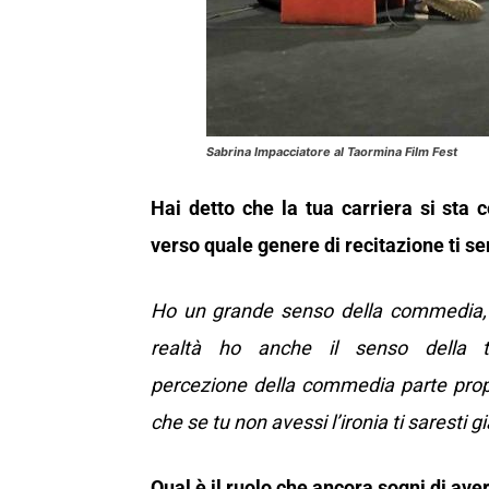
Sabrina Impacciatore al Taormina Film Fest
Hai detto che la tua carriera si sta 
verso quale genere di recitazione ti s
Ho un grande senso della commedia, l
realtà ho anche il senso della t
percezione della commedia parte prop
che se tu non avessi l’ironia ti sarest
Qual è il ruolo che ancora sogni di ave