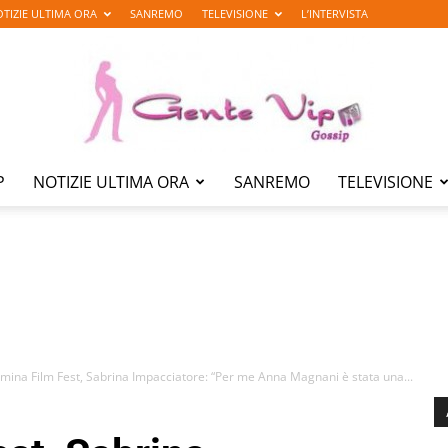
TIZIE ULTIMA ORA
SANREMO
TELEVISIONE
L’INTERVISTA
P
NOTIZIE ULTIMA ORA
SANREMO
TELEVISIONE
Gente
Vip
mina Film Fest, Sabrina Impacciatore: “Per me Anna Magnani è stata una...