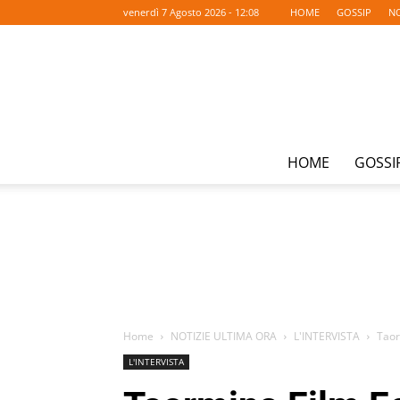
venerdì 7 Agosto 2026 - 12:08
HOME
GOSSIP
NO
HOME
GOSSI
Home
NOTIZIE ULTIMA ORA
L'INTERVISTA
Taor
L'INTERVISTA