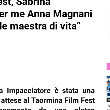
st, Sabrina
News
Per me Anna Magnani
de maestra di vita”
 Impacciatore è stata una
ù attese al Taormina Film Fest
O
Pa