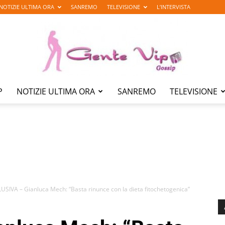
NOTIZIE ULTIMA ORA
SANREMO
TELEVISIONE
L’INTERVISTA
P
NOTIZIE ULTIMA ORA
SANREMO
TELEVISIONE
Gente
Vip
USIVA – Gianluca Mech: “Basta rinunce con la dieta fitochetogenica”