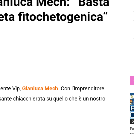
nluca Mech: “Basta
News
eta fitochetogenica”
Gente Vip,
Gianluca Mech
. Con l’imprenditore
ante chiacchierata su quello che è un nostro
O
Pa