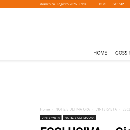
domenica 9 Agosto 2026 - 09:08
HOME
GOSSIP
HOME
GOSSI
Home
NOTIZIE ULTIMA ORA
L'INTERVISTA
ESCL
L'INTERVISTA
NOTIZIE ULTIMA ORA