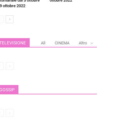
ttimanale dal 3 ottobre
ottobre 2022
 9 ottobre 2022
TELEVISIONE
All
CINEMA
Altro
GOSSIP