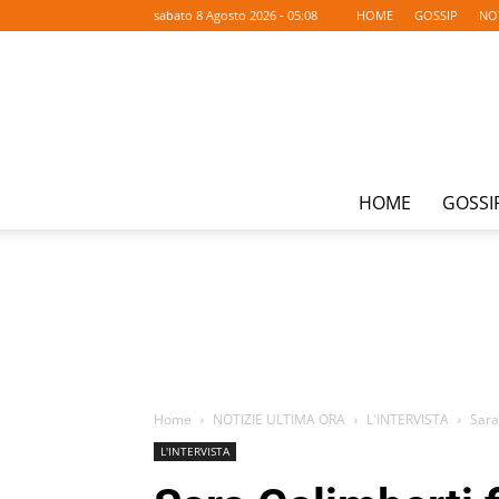
sabato 8 Agosto 2026 - 05:08
HOME
GOSSIP
NO
HOME
GOSSI
Home
NOTIZIE ULTIMA ORA
L'INTERVISTA
Sara
L'INTERVISTA