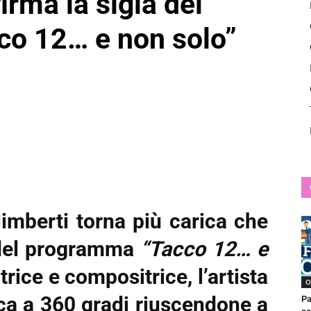
irma la sigla del
News
o 12… e non solo”
mberti torna più carica che
 del programma
“Tacco 12… e
trice e compositrice, l’artista
O
ica a 360 gradi riuscendone a
Pa