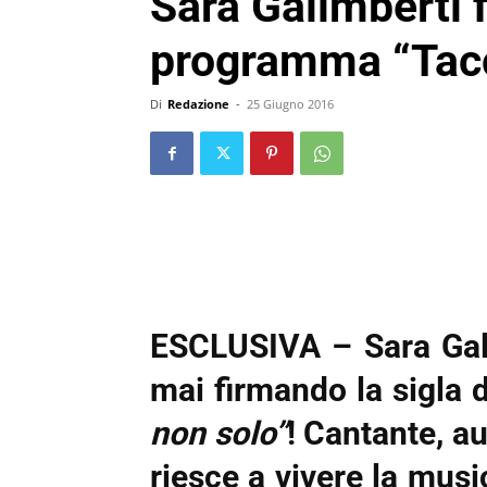
Sara Galimberti f
programma “Tacc
Di
Redazione
-
25 Giugno 2016
ESCLUSIVA – Sara Gali
mai firmando la sigla
non solo”
! Cantante, au
riesce a vivere la mus