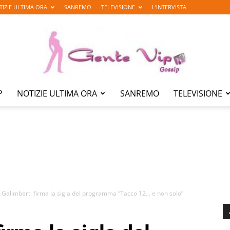
TIZIE ULTIMA ORA
SANREMO
TELEVISIONE
L’INTERVISTA
P
NOTIZIE ULTIMA ORA
SANREMO
TELEVISIONE
Gente
Vip
 Galimberti firma la sigla del programma “Tacco 12… e non solo”