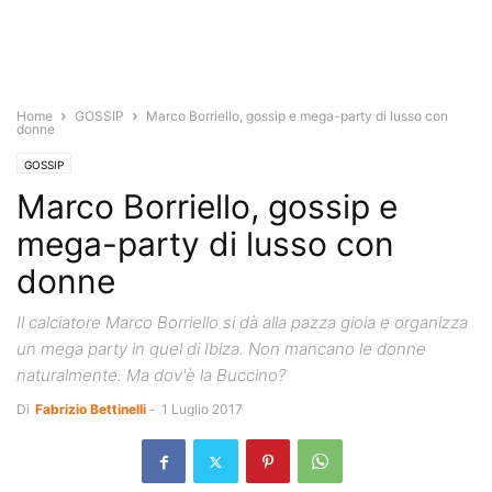
Home
GOSSIP
Marco Borriello, gossip e mega-party di lusso con
donne
GOSSIP
Marco Borriello, gossip e
mega-party di lusso con
donne
Il calciatore Marco Borriello si dà alla pazza gioia e organizza
un mega party in quel di Ibiza. Non mancano le donne
naturalmente. Ma dov'è la Buccino?
Di
Fabrizio Bettinelli
-
1 Luglio 2017