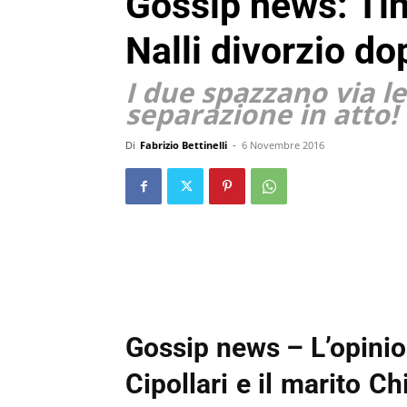
Gossip news: Tin
Nalli divorzio d
I due spazzano via l
separazione in atto!
Di
Fabrizio Bettinelli
-
6 Novembre 2016
Gossip news – L’opinio
Cipollari e il marito C