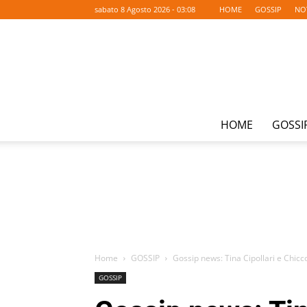
sabato 8 Agosto 2026 - 03:08
HOME
GOSSIP
NO
HOME
GOSSI
Home
GOSSIP
Gossip news: Tina Cipollari e Chicc
GOSSIP