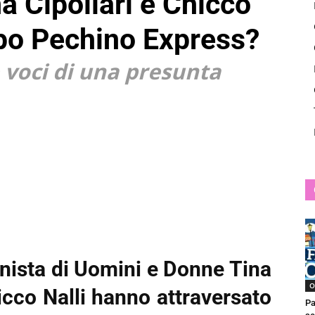
a Cipollari e Chicco
News
opo Pechino Express?
e voci di una presunta
nista di Uomini e Donne Tina
O
hicco Nalli hanno attraversato
Pa