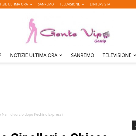
TIZIE ULTIMA ORA
SANREMO
TELEVISIONE
L’INTERVISTA
P
NOTIZIE ULTIMA ORA
SANREMO
TELEVISIONE
Gente
Vip
o Nalli divorzio dopo Pechino Express?