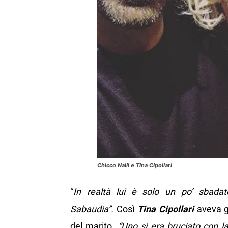
Chicco Nalli e Tina Cipollari
“
In realtà lui è solo un po’ sbadat
Sabaudia”.
Così
Tina Cipollari
aveva gi
del marito.
“Uno si era bruciato con l