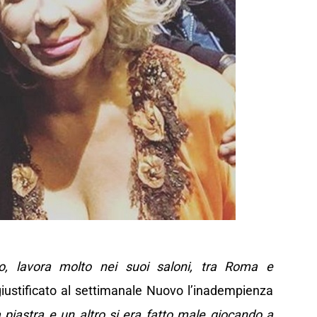
o, lavora molto
nei suoi saloni, tra Roma e
ustificato al settimanale Nuovo l’inadempienza
a piastra e un altro si era fatto male giocando a