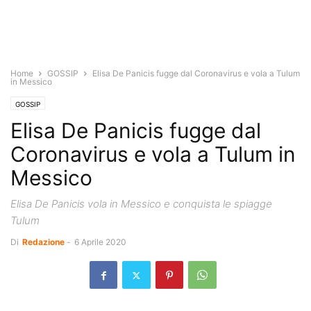
Home
GOSSIP
Elisa De Panicis fugge dal Coronavirus e vola a Tulum
in Messico
GOSSIP
Elisa De Panicis fugge dal
Coronavirus e vola a Tulum in
Messico
Elisa De Panicis vola in Messico e conquista le spiagge
Tulum
Di
Redazione
-
6 Aprile 2020