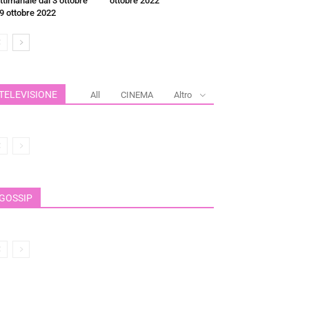
ttimanale dal 3 ottobre
ottobre 2022
 9 ottobre 2022
TELEVISIONE
All
CINEMA
Altro
GOSSIP