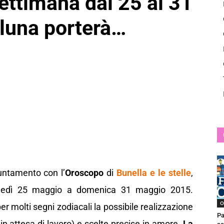
ettimana dal 25 al 31
News
 luna porterà…
untamento con l’
Oroscopo
di
Bunella e le stelle
,
lunedì 25 maggio a domenica 31 maggio 2015.
O
 molti segni zodiacali la possibile realizzazione
Pa
in attesa di lavoro) e scelte precise in amore.
La