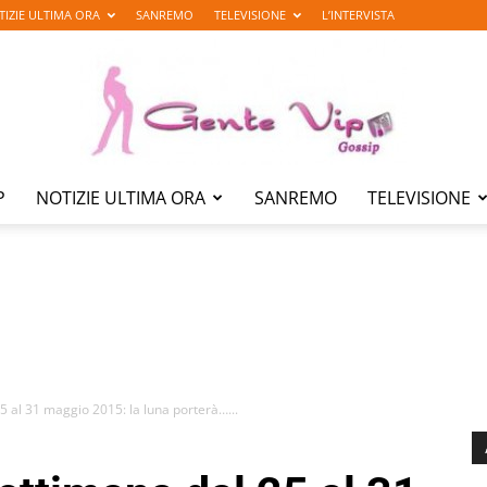
TIZIE ULTIMA ORA
SANREMO
TELEVISIONE
L’INTERVISTA
P
NOTIZIE ULTIMA ORA
SANREMO
TELEVISIONE
Gente
Vip
5 al 31 maggio 2015: la luna porterà…...