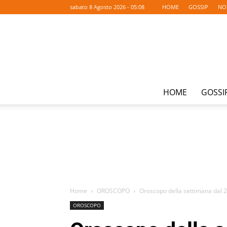
sabato 8 Agosto 2026 - 05:08
HOME
GOSSIP
NO
HOME
GOSSI
Home
OROSCOPO
Oroscopo della settimana dal 2
OROSCOPO