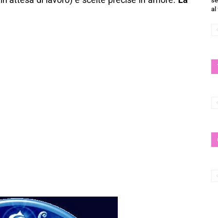
se
al