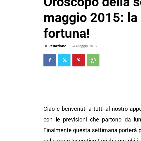
Oroscopo della s
maggio 2015: la
fortuna!
Di
Redazione
-
24 Maggio 2015
Ciao e benvenuti a tutti al nostro app
con le previsioni che partono da 
Finalmente questa settimana porterà per
nel campo lavorativo ( anche per chi è 