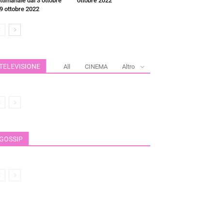
ttimanale dal 3 ottobre
ottobre 2022
 9 ottobre 2022
TELEVISIONE
All
CINEMA
Altro
GOSSIP