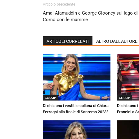
Articolo precedente
Amal Alamuddin e George Clooney sul lago di
Como con le mamme
ARTICOLI CORRELATI
ALTRO DALL'AUTORE
GOSSIP
GOSSIP
Di chi sono i vestiti e collana di Chiara
Di chi sono i 
Ferragni alla finale di Sanremo 2023?
Francini a 