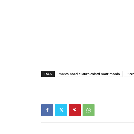
TAGS
marco bocci e laura chiatti matrimonio
Ricc