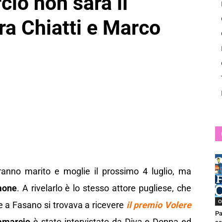
io non sarà il
News
ra Chiatti e Marco
anno marito e moglie il prossimo 4 luglio, ma
mone
. A rivelarlo è lo stesso attore pugliese, che
O
e a Fasano si trovava a ricevere
il premio Volere
Pa
amarcio
è stato intervistato da Diva e Donna ed