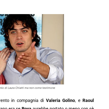
nio di Laura Chiatti ma non come testimone
vento in compagnia di
Valeria Golino
, e
Raoul
vano era se
Bova
avrebbe portato o meno con sè