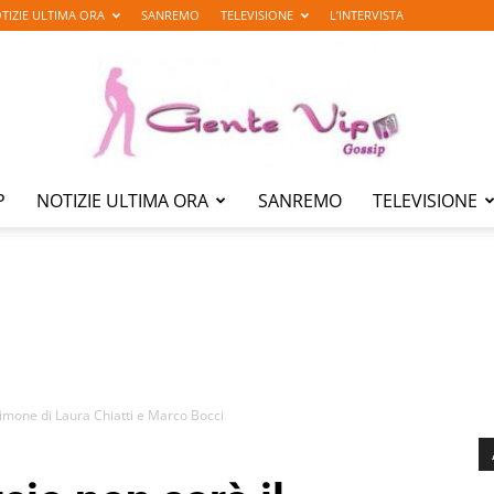
TIZIE ULTIMA ORA
SANREMO
TELEVISIONE
L’INTERVISTA
P
NOTIZIE ULTIMA ORA
SANREMO
TELEVISIONE
Gente
Vip
timone di Laura Chiatti e Marco Bocci