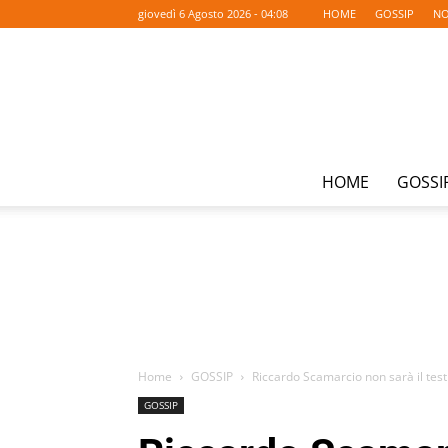
giovedì 6 Agosto 2026 - 04:08
HOME
GOSSIP
NO
HOME
GOSSI
Home
GOSSIP
Riccardo Scamarcio non sarà il tes
GOSSIP