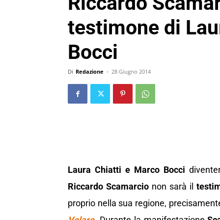
Riccardo Scamarc
testimone di Lau
Bocci
Di
Redazione
-
28 Giugno 2014
Laura Chiatti e Marco Bocci
diventer
Riccardo Scamarcio
non sarà il
testi
proprio nella sua regione, precisament
Volare
. Durante la manifestazione
Sc