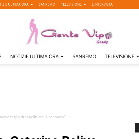
TIZIE ULTIMA ORA
SANREMO
TELEVISIONE
L’INTERVISTA
P
NOTIZIE ULTIMA ORA
SANREMO
TELEVISIONE
Gente
Vip
uovo taglio di capelli: veri o parrucca?