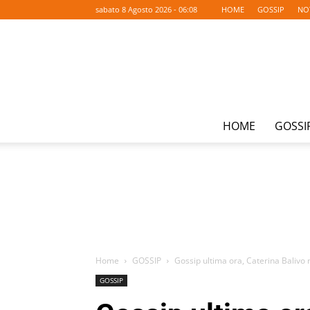
sabato 8 Agosto 2026 - 06:08
HOME
GOSSIP
NO
HOME
GOSSI
Home
GOSSIP
Gossip ultima ora, Caterina Balivo n
GOSSIP