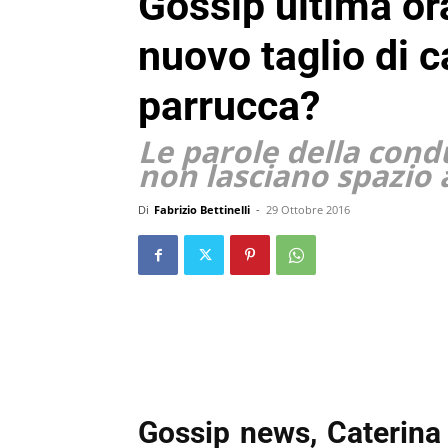
Gossip ultima or
nuovo taglio di ca
parrucca?
Le parole della condu
non lasciano spazio 
Di
Fabrizio Bettinelli
-
29 Ottobre 2016
Gossip news, Caterina 