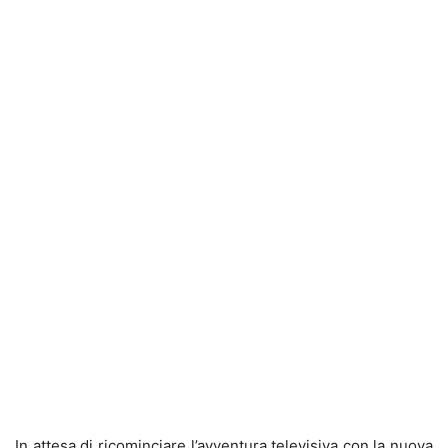
In attesa di ricominciare l’avventura televisiva con la nuova