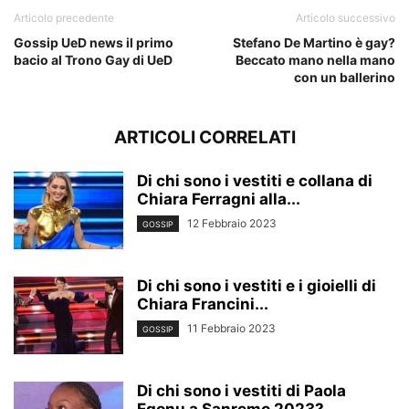
Articolo precedente
Articolo successivo
Gossip UeD news il primo
Stefano De Martino è gay?
bacio al Trono Gay di UeD
Beccato mano nella mano
con un ballerino
ARTICOLI CORRELATI
Di chi sono i vestiti e collana di
Chiara Ferragni alla...
12 Febbraio 2023
GOSSIP
Di chi sono i vestiti e i gioielli di
Chiara Francini...
11 Febbraio 2023
GOSSIP
Di chi sono i vestiti di Paola
Egonu a Sanremo 2023?