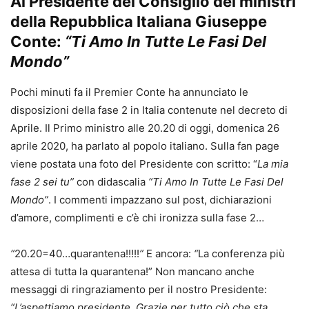
Al Presidente del Consiglio dei ministri
della Repubblica Italiana Giuseppe
Conte:
“Ti Amo In Tutte Le Fasi Del
Mondo”
Pochi minuti fa il Premier Conte ha annunciato le
disposizioni della fase 2 in Italia contenute nel decreto di
Aprile. Il Primo ministro alle 20.20 di oggi, domenica 26
aprile 2020, ha parlato al popolo italiano. Sulla fan page
viene postata una foto del Presidente con scritto: “
La mia
fase 2 sei tu”
con didascalia
“Ti Amo In Tutte Le Fasi Del
Mondo”
. I commenti impazzano sul post, dichiarazioni
d’amore, complimenti e c’è chi ironizza sulla fase 2…
“
20.20=40…quarantena!!!!!
”
E ancora:
“
La conferenza più
attesa di tutta la quarantena!” Non mancano anche
messaggi di ringraziamento per il nostro Presidente:
“L’aspettiamo presidente. Grazie per tutto ciò che sta