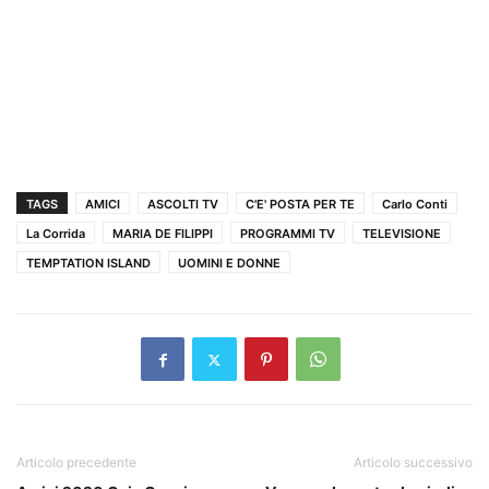
TAGS
AMICI
ASCOLTI TV
C'E' POSTA PER TE
Carlo Conti
La Corrida
MARIA DE FILIPPI
PROGRAMMI TV
TELEVISIONE
TEMPTATION ISLAND
UOMINI E DONNE
Articolo precedente
Articolo successivo