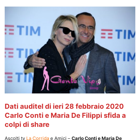
Dati auditel di ieri 28 febbraio 2020
Carlo Conti e Maria De Filippi sfida a
colpi di share
Ascolti tv
La Corrida
e Amici –
Carlo Conti e Maria De