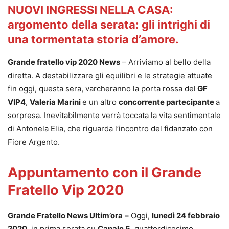
NUOVI INGRESSI NELLA CASA
:
argomento della serata: gli intrighi di
una tormentata storia d’amore.
Grande fratello vip 2020 News
– Arriviamo al bello della
diretta. A destabilizzare gli equilibri e le strategie attuate
fin oggi, questa sera, varcheranno la porta rossa del
GF
VIP4
,
Valeria Marini
e un altro
concorrente partecipante
a
sorpresa. Inevitabilmente verrà toccata la vita sentimentale
di Antonela Elia, che riguarda l’incontro del fidanzato con
Fiore Argento.
Appuntamento con il Grande
Fratello Vip 2020
Grande Fratello News Ultim’ora
–
Oggi,
lunedì 24 febbraio
2020
, in prima serata su
Canale 5
, quattordicesimo