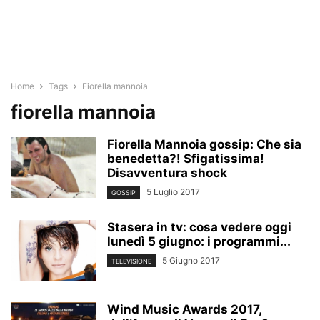
Home
Tags
Fiorella mannoia
fiorella mannoia
Fiorella Mannoia gossip: Che sia
benedetta?! Sfigatissima!
Disavventura shock
5 Luglio 2017
GOSSIP
Stasera in tv: cosa vedere oggi
lunedì 5 giugno: i programmi...
5 Giugno 2017
TELEVISIONE
Wind Music Awards 2017,