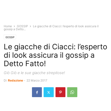
Home
GOSSIP
Le giacche di Ciacci: l’esperto di look assicura il
gossip a Detto...
GOSSIP
Le giacche di Ciacci: l’esperto
di look assicura il gossip a
Detto Fatto!
Giò Giò e le sue giacche strepitose!
Di
Redazione
-
22 Marzo 2017