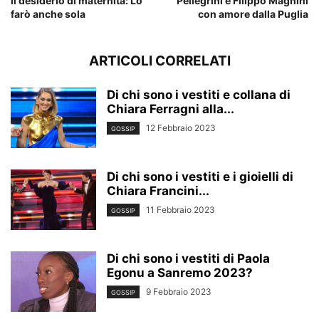
il desiderio di maternità: Lo
Pellegrini e Filippo Magnini
farò anche sola
con amore dalla Puglia
ARTICOLI CORRELATI
Di chi sono i vestiti e collana di
Chiara Ferragni alla...
12 Febbraio 2023
GOSSIP
Di chi sono i vestiti e i gioielli di
Chiara Francini...
11 Febbraio 2023
GOSSIP
Di chi sono i vestiti di Paola
Egonu a Sanremo 2023?
9 Febbraio 2023
GOSSIP