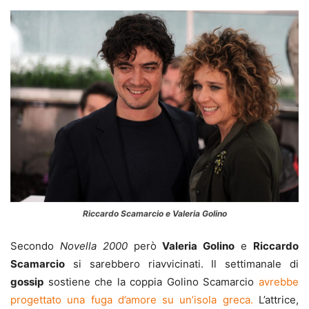
Riccardo Scamarcio e Valeria Golino
Secondo
Novella 2000
però
Valeria Golino
e
Riccardo
Scamarcio
si sarebbero riavvicinati. Il settimanale di
gossip
sostiene che la coppia Golino Scamarcio
avrebbe
progettato una fuga d’amore su un’isola greca.
L’attrice,