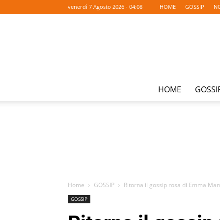
venerdì 7 Agosto 2026 - 04:08
HOME
GOSSIP
NO
HOME
GOSSI
Home
GOSSIP
Ritorna il gossip rosa di Emma Marr
GOSSIP