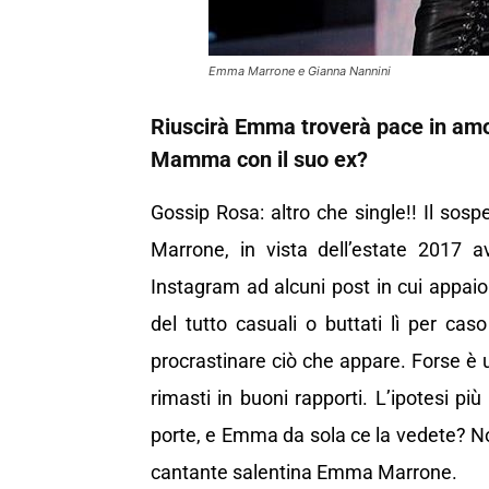
Emma Marrone e Gianna Nannini
Riuscirà Emma troverà pace in amor
Mamma con il suo ex?
Gossip Rosa: altro che single!! Il s
Marrone, in vista dell’estate 2017 a
Instagram ad alcuni post in cui appaio
del tutto casuali o buttati lì per ca
procrastinare ciò che appare. Forse 
rimasti in buoni rapporti. L’ipotesi più
porte, e Emma da sola ce la vedete? No
cantante salentina Emma Marrone.