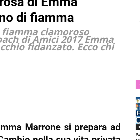
p rosa di Emma
News
rno di fiamma
i fiamma clamoroso
 coach di Amici 2017 Emma
chio fidanzato. Ecco chi
 Emma Marrone si prepara ad
O
Pa
Cambio nella sua vita privata