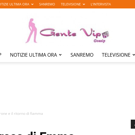
TIZIE ULTIMA ORA
SANREMO
TELEVISIONE
L’INTERVISTA
P
NOTIZIE ULTIMA ORA
SANREMO
TELEVISIONE
Gente
Vip
one e il ritorno di fiamma