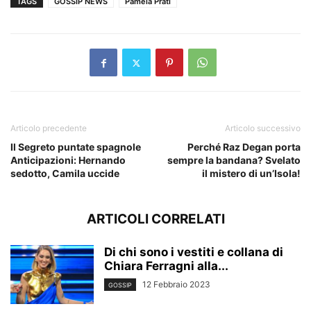
TAGS
GOSSIP NEWS
Pamela Prati
Articolo precedente
Articolo successivo
Il Segreto puntate spagnole
Perché Raz Degan porta
Anticipazioni: Hernando
sempre la bandana? Svelato
sedotto, Camila uccide
il mistero di un’Isola!
ARTICOLI CORRELATI
Di chi sono i vestiti e collana di
Chiara Ferragni alla...
12 Febbraio 2023
GOSSIP