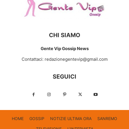
CHI SIAMO
Gente Vip Gossip News
Contattaci:
redazionegentevip@gmail.com
SEGUICI
HOME
GOSSIP
NOTIZIE ULTIMA ORA
SANREMO
TELEVISIONE
L’INTERVISTA