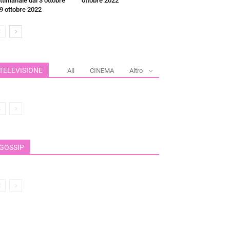
ttimanale dal 3 ottobre
ottobre 2022
 9 ottobre 2022
TELEVISIONE
All
CINEMA
Altro
GOSSIP