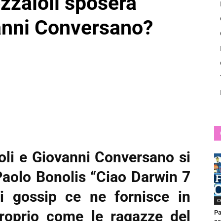
zzaioli sposerà
News
anni Conversano?
oli e Giovanni Conversano si
aolo Bonolis “Ciao Darwin 7
di gossip ce ne fornisce in
O
 proprio come le ragazze del
Pa