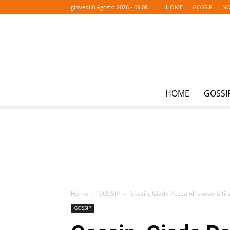
giovedì 6 Agosto 2026 - 09:08
HOME
GOSSIP
NO
HOME
GOSSI
Home
GOSSIP
Gossip, Giada Pezzaioli sposerà f
GOSSIP