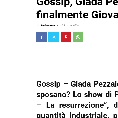
Gossip, Giada Pe
finalmente Giov
Di
Redazione
-
27 Aprile 2016
Gossip – Giada Pezzai
sposano? Lo show di P
– La resurrezione”, 
quantità industriale,