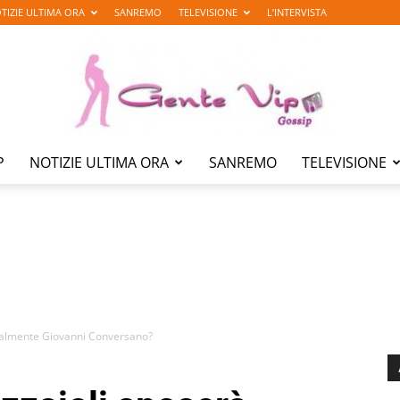
TIZIE ULTIMA ORA
SANREMO
TELEVISIONE
L’INTERVISTA
P
NOTIZIE ULTIMA ORA
SANREMO
TELEVISIONE
Gente
Vip
inalmente Giovanni Conversano?