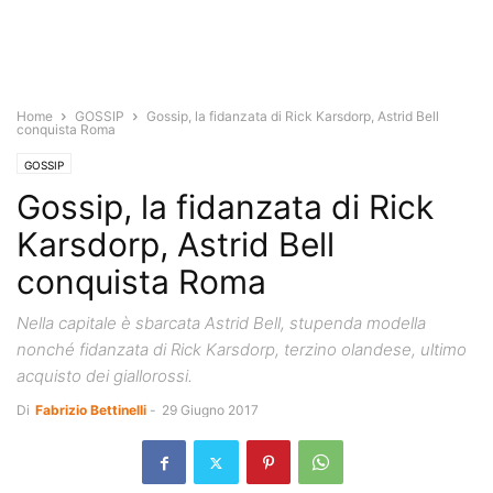
Home
GOSSIP
Gossip, la fidanzata di Rick Karsdorp, Astrid Bell
conquista Roma
GOSSIP
Gossip, la fidanzata di Rick
Karsdorp, Astrid Bell
conquista Roma
Nella capitale è sbarcata Astrid Bell, stupenda modella
nonché fidanzata di Rick Karsdorp, terzino olandese, ultimo
acquisto dei giallorossi.
Di
Fabrizio Bettinelli
-
29 Giugno 2017