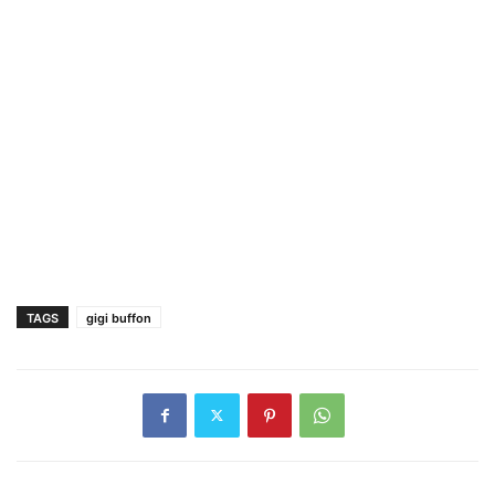
TAGS
gigi buffon