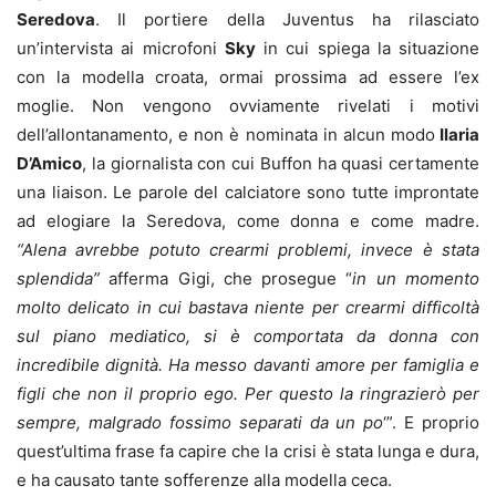
Seredova
. Il portiere della Juventus ha rilasciato
un’intervista ai microfoni
Sky
in cui spiega la situazione
con la modella croata, ormai prossima ad essere l’ex
moglie. Non vengono ovviamente rivelati i motivi
dell’allontanamento, e non è nominata in alcun modo
Ilaria
D’Amico
, la giornalista con cui Buffon ha quasi certamente
una liaison. Le parole del calciatore sono tutte improntate
ad elogiare la Seredova, come donna e come madre.
“Alena avrebbe potuto crearmi problemi, invece è stata
splendida”
afferma Gigi, che prosegue “
in un momento
molto delicato in cui bastava niente per crearmi difficoltà
sul piano mediatico, si è comportata da donna con
incredibile dignità. Ha messo davanti amore per famiglia e
figli che non il proprio ego. Per questo la ringrazierò per
sempre, malgrado fossimo separati da un po
‘”. E proprio
quest’ultima frase fa capire che la crisi è stata lunga e dura,
e ha causato tante sofferenze alla modella ceca.