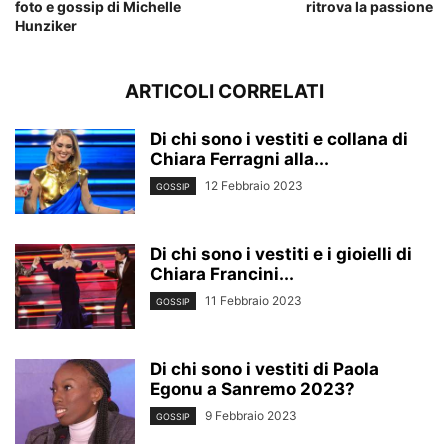
foto e gossip di Michelle
ritrova la passione
Hunziker
ARTICOLI CORRELATI
Di chi sono i vestiti e collana di
Chiara Ferragni alla...
12 Febbraio 2023
GOSSIP
Di chi sono i vestiti e i gioielli di
Chiara Francini...
11 Febbraio 2023
GOSSIP
Di chi sono i vestiti di Paola
Egonu a Sanremo 2023?
9 Febbraio 2023
GOSSIP