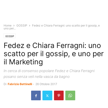
Home
GOSSIP
Fedez e Chiara Ferragni: uno scatto per il gossip, e
uno per...
GOSSIP
Fedez e Chiara Ferragni: uno
scatto per il gossip, e uno per
il Marketing
In cerca di consenso popolare Fedez e Chiara Ferragni
posano senza veli nella vasca da bagno
Di
Fabrizio Bettinelli
-
26 Ottobre 2017