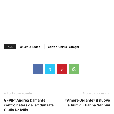
TAGS
Chiara e Fedez
Fedez e Chiara Ferragni
Articolo precedente
Articolo successivo
GFVIP: Andrea Damante
«Amore Gigante» il nuovo
contro haters della fidanzata
album di Gianna Nannini
Giulia De lellis