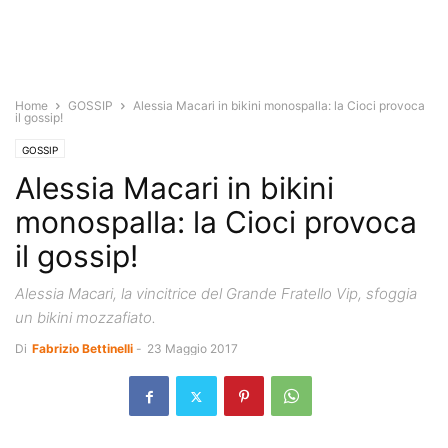
Home
GOSSIP
Alessia Macari in bikini monospalla: la Cioci provoca
il gossip!
GOSSIP
Alessia Macari in bikini
monospalla: la Cioci provoca
il gossip!
Alessia Macari, la vincitrice del Grande Fratello Vip, sfoggia
un bikini mozzafiato.
Di
Fabrizio Bettinelli
-
23 Maggio 2017