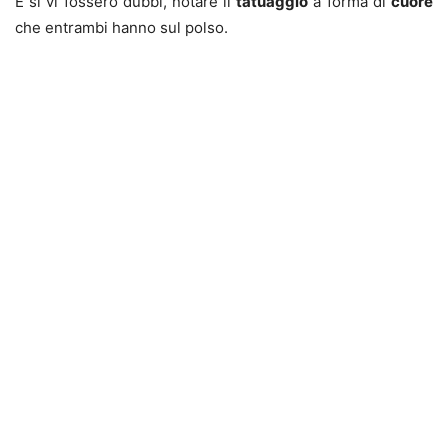
E si vi fossero dubbi, notare il
tatuaggio
a forma di
cuore
che entrambi hanno sul polso.