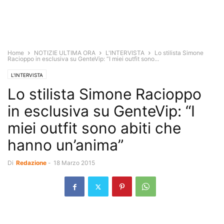
Home
NOTIZIE ULTIMA ORA
L'INTERVISTA
Lo stilista Simone
Racioppo in esclusiva su GenteVip: “I miei outfit sono...
L'INTERVISTA
Lo stilista Simone Racioppo
in esclusiva su GenteVip: “I
miei outfit sono abiti che
hanno un’anima”
Di
Redazione
-
18 Marzo 2015