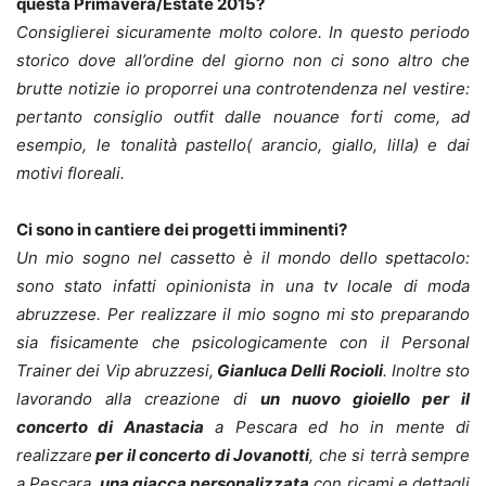
questa Primavera/Estate 2015?
Consiglierei sicuramente molto colore. In questo periodo
storico dove all’ordine del giorno non ci sono altro che
brutte notizie io proporrei una controtendenza nel vestire:
pertanto consiglio outfit dalle nouance forti come, ad
esempio, le tonalità pastello( arancio, giallo, lilla) e dai
motivi floreali.
Ci sono in cantiere dei progetti imminenti?
Un mio sogno nel cassetto è il mondo dello spettacolo:
sono stato infatti opinionista in una tv locale di moda
abruzzese. Per realizzare il mio sogno mi sto preparando
sia fisicamente che psicologicamente con il Personal
Trainer dei Vip abruzzesi,
Gianluca Delli Rocioli
. Inoltre sto
lavorando alla creazione di
un nuovo gioiello per il
concerto di Anastacia
a Pescara ed ho in mente di
realizzare
per il concerto di Jovanotti
, che si terrà sempre
a Pescara,
una giacca personalizzata
con ricami e dettagli