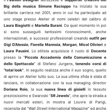
Big della musica
Simone Racioppo
ha iniziato la sua
brillante carriera nel 2001, anno in cui ha partecipato ad
uno stage presso Atelier di nomi celebri del calibro di
Laura Biagiotti
e
Mariella Burani
. Da quel momento in poi
si sono susseguiti tantissimi riconoscimenti, anche
internazionali, e successi professionali creando
outfit per
Gigi D’Alessio
,
Fiorella Mannoia
,
Morgan
,
Micol Olivieri
e
Laura Pausini
. Lo stilista acquisisce il ruolo di
Docente
presso la “
Piccola Accademia della Comunicazione e
dello Spettacolo
” di Stefano Jurgens,
tenendo corsi di
“total look”
. In seguito realizza anche il suo sogno, quello
di aprire un Atelier tutto suo. La sua ultima sfida è stata di
lanciare, in collaborazione con la sua managing director
Doriana Roio
, la sua
nuova linea di gioielli
in tessuto
preziosissimo e Swaroski “
SR Jewels
”, che apre la strada a
nuovi mercati esteri, in mostra al Louvre di Parigi,
recensita dal “
Wall Street International Magazine
” ed anche