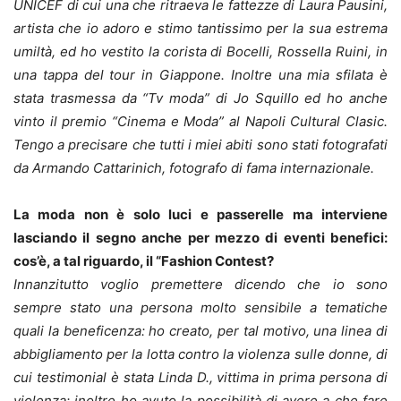
UNICEF di cui una che ritraeva le fattezze di Laura Pausini,
artista che io adoro e stimo tantissimo per la sua estrema
umiltà, ed ho vestito la corista di Bocelli, Rossella Ruini, in
una tappa del tour in Giappone. Inoltre una mia sfilata è
stata trasmessa da “Tv moda” di Jo Squillo ed ho anche
vinto il premio “Cinema e Moda” al Napoli Cultural Clasic.
Tengo a precisare che tutti i miei abiti sono stati fotografati
da Armando Cattarinich, fotografo di fama internazionale.
La moda non è solo luci e passerelle ma interviene
lasciando il segno anche per mezzo di eventi benefici:
cos’è, a tal riguardo, il “Fashion Contest?
Innanzitutto voglio premettere dicendo che io sono
sempre stato una persona molto sensibile a tematiche
quali la beneficenza: ho creato, per tal motivo, una linea di
abbigliamento per la lotta contro la violenza sulle donne, di
cui testimonial è stata Linda D., vittima in prima persona di
violenza; inoltre ho avuto la possibilità di avere a che fare