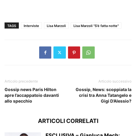
TAGS
Interviste
Lisa Marzoli
Lisa Marzoli "S'è fatta notte"
Articolo precedente
Articolo successivo
Gossip news Paris Hilton
Gossip, News: scoppiata la
apre l’accappatoio davanti
crisi tra Anna Tatangelo e
allo specchio
Gigi D’Alessio?
ARTICOLI CORRELATI
ESCLUSIVA – Gianluca Mech: