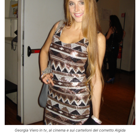
Georgia Viero in tv, al cinema e sui cartelloni del cornetto Algida