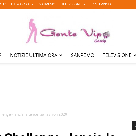
TIZIE ULTIMA ORA
SANREMO
TELEVISIONE
L’INTERVISTA
P
NOTIZIE ULTIMA ORA
SANREMO
TELEVISIONE
Gente
Vip
llenge» lancia la tendenza fashion 2020