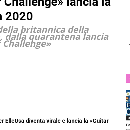
 Challenge» lancia la
News
n 2020
ella britannica della
 dalla quarantena lancia
r Challenge»
O
r ElleUsa diventa virale e lancia la «Guitar
Pa