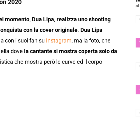
se
ion 2020
al
del momento, Dua Lipa, realizza uno shooting
 conquista con la cover originale
.
Dua Lipa
na con i suoi fan su
Ins
tag
ram
, ma la foto, che
uella dove
la cantante si mostra coperta solo da
tistica che mostra però le curve ed il corpo