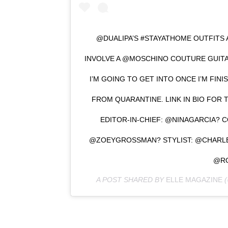
@DUALIPA’S #STAYATHOME OUTFITS A
INVOLVE A @MOSCHINO COUTURE GUITAR
I’M GOING TO GET INTO ONCE I’M FINI
FROM QUARANTINE. LINK IN BIO FOR T
EDITOR-IN-CHIEF: @NINAGARCIA? 
@ZOEYGROSSMAN? STYLIST: @CHARLE
@R
A POST SHARED BY
ELLE MAGAZINE
(