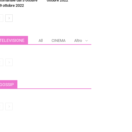
ttimanale dal 3 ottobre
ottobre 2022
 9 ottobre 2022
TELEVISIONE
All
CINEMA
Altro
GOSSIP