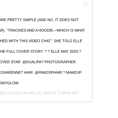
RE PRETTY SIMPLE (AND NO, IT DOES NOT
). “TRACKIES AND A HOODIE—WHICH IS WHAT
SHED WITH THIS VIDEO CHAT,” SHE TOLD ELLE
HE FULL COVER STORY. ? ? ELLE MAY 2020:?
COVER STAR: @DUALIPA? PHOTOGRAPHER:
SVARENNE? HAIR: @PANOSPHAIR ? MAKEUP:
OMYGLOW
@ELLEUSA) ON
APR 15, 2020 AT 3:39PM PDT