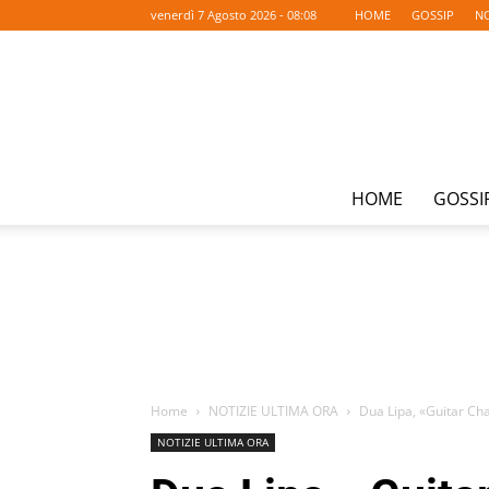
venerdì 7 Agosto 2026 - 08:08
HOME
GOSSIP
NO
HOME
GOSSI
Home
NOTIZIE ULTIMA ORA
Dua Lipa, «Guitar Cha
NOTIZIE ULTIMA ORA