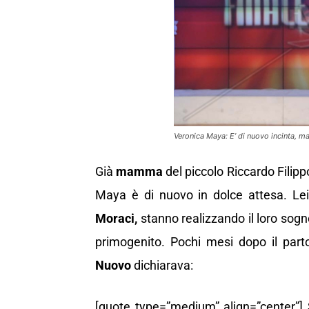
Veronica Maya: E’ di nuovo incinta, 
Già
mamma
del piccolo Riccardo Filip
Maya è di nuovo in dolce attesa. Lei
Moraci,
stanno realizzando il loro sogn
primogenito. Pochi mesi dopo il parto
Nuovo
dichiarava:
[quote type=”medium” align=”center”] 