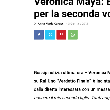
Veronica Maya: 
per la seconda v
Di
Anna Maria Carucci
-
3 Gennaio 2013
Gossip notizia ultima ora
–
Veronica 
su
Rai Uno
“
Verdetto Finale
“
è
incint
dalla diretta interessata con un messa
nascerà il mio secondo figlio. Tanti augu