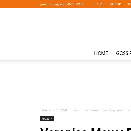
giovedì 6 Agosto 2026 - 09:08
HOME
GOSSIP
NO
HOME
GOSSI
Home
GOSSIP
Veronica Maya: E’ incinta, mamma 
GOSSIP