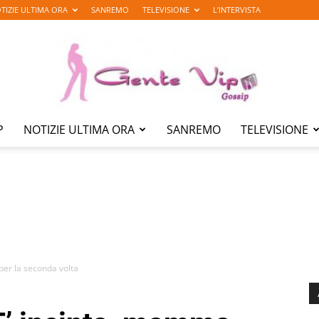
TIZIE ULTIMA ORA
SANREMO
TELEVISIONE
L’INTERVISTA
P
NOTIZIE ULTIMA ORA
SANREMO
TELEVISIONE
Gente
Vip
per la seconda volta