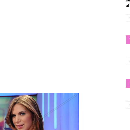
se
al