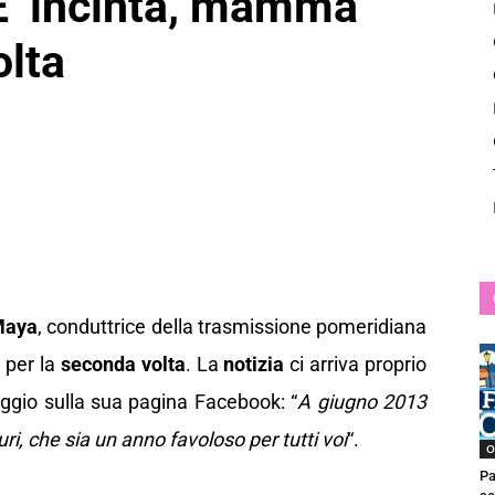
E’ incinta, mamma
News
olta
Maya
, conduttrice della trasmissione pomeridiana
a
per la
seconda volta
. La
notizia
ci arriva proprio
ggio sulla sua pagina Facebook: “
A giugno 2013
ri, che sia un anno favoloso per tutti voi
“.
O
Pa