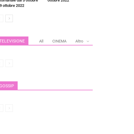
ttimanale dal 3 ottobre
ottobre 2022
 9 ottobre 2022
TELEVISIONE
All
CINEMA
Altro
GOSSIP