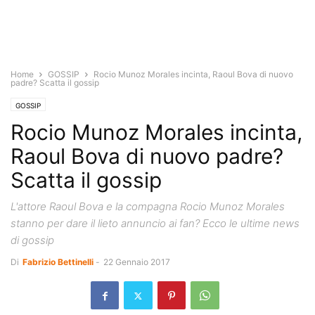
Home
GOSSIP
Rocio Munoz Morales incinta, Raoul Bova di nuovo
padre? Scatta il gossip
GOSSIP
Rocio Munoz Morales incinta,
Raoul Bova di nuovo padre?
Scatta il gossip
L'attore Raoul Bova e la compagna Rocio Munoz Morales
stanno per dare il lieto annuncio ai fan? Ecco le ultime news
di gossip
Di
Fabrizio Bettinelli
-
22 Gennaio 2017