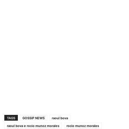
TAGS
GOSSIP NEWS
raoul bova
raoul bova e rocio munoz morales
rocio munoz morales