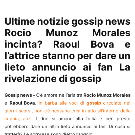
Ultime notizie gossip news
Rocio Munoz Morales
incinta? Raoul Bova e
l’attrice stanno per dare un
lieto annuncio ai fan La
rivelazione di gossip
Gossip news
–
C’è amore nell’aria tra
Rocio Munoz Morales
e
Raoul Bova
.
In barba alle voci di
gossip
circolate nei
giorni scorsi, non c’è nessuna crisi in atto all’interno della
coppia, anzi
. I due si amano alla follia e ben presto
potrebbero dare un altro lieto annuncio ai fan. Di cosa si
tratterà? Le sorprese sono dietro l’angolo.