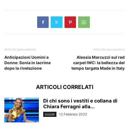
Articolo precedente
Articolo successivo
Anticipazioni Uomini e
Alessia Marcuzzi sul red
Donne: Sonia in lacrime
carpet IWC: la bellezza del
dopo la rivelazione
tempo targata Made in Italy
ARTICOLI CORRELATI
Di chi sono i vestiti e collana di
Chiara Ferragni alla...
12 Febbraio 2023
GOSSIP