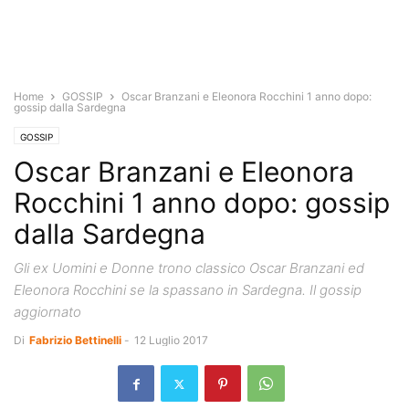
Home
GOSSIP
Oscar Branzani e Eleonora Rocchini 1 anno dopo:
gossip dalla Sardegna
GOSSIP
Oscar Branzani e Eleonora
Rocchini 1 anno dopo: gossip
dalla Sardegna
Gli ex Uomini e Donne trono classico Oscar Branzani ed
Eleonora Rocchini se la spassano in Sardegna. Il gossip
aggiornato
Di
Fabrizio Bettinelli
-
12 Luglio 2017