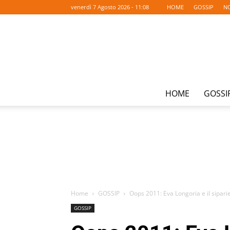
venerdì 7 Agosto 2026 - 11:08
HOME
GOSSIP
NO
HOME
GOSSI
Home
GOSSIP
Oops 2011: Eva Longoria e il siparie
GOSSIP