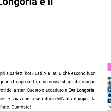
ongoria e il
News
pri siparietti hot? Lati A e lati B che escono fuori
 gonna troppo corta, una mossa sbagliata, magari
greti della star. Questo è accaduto a
Eva Longoria
.
lare le chiavi nella serratura dell’auto e
oops
… la
O
iato. Guardate!
Pa