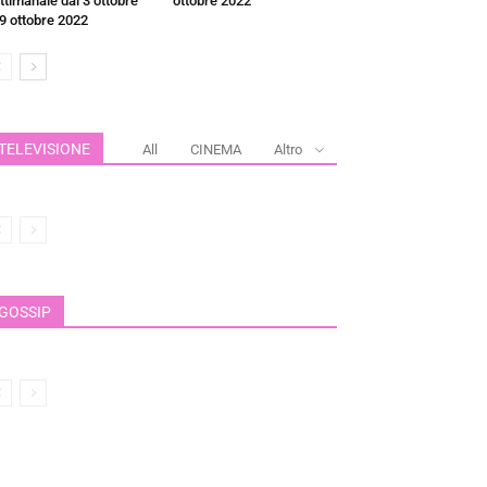
ttimanale dal 3 ottobre
ottobre 2022
 9 ottobre 2022
TELEVISIONE
All
CINEMA
Altro
GOSSIP