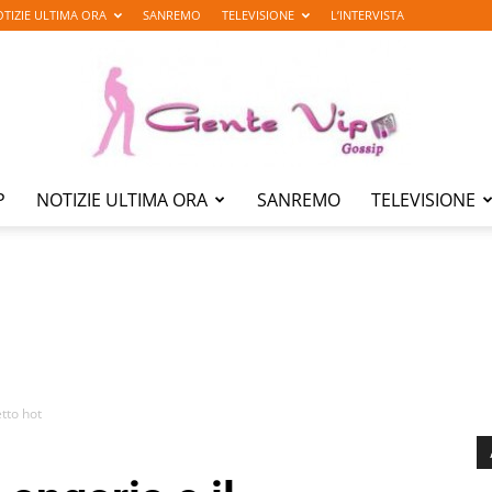
TIZIE ULTIMA ORA
SANREMO
TELEVISIONE
L’INTERVISTA
P
NOTIZIE ULTIMA ORA
SANREMO
TELEVISIONE
Gente
Vip
tto hot