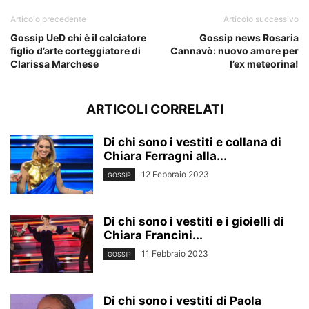
Articolo precedente
Articolo successivo
Gossip UeD chi è il calciatore
Gossip news Rosaria
figlio d’arte corteggiatore di
Cannavò: nuovo amore per
Clarissa Marchese
l’ex meteorina!
ARTICOLI CORRELATI
Di chi sono i vestiti e collana di
Chiara Ferragni alla...
12 Febbraio 2023
GOSSIP
Di chi sono i vestiti e i gioielli di
Chiara Francini...
11 Febbraio 2023
GOSSIP
Di chi sono i vestiti di Paola