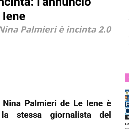
ncinta: l’annuncio
News
e Iene
 Nina Palmieri è incinta 2.0
a Nina Palmieri de Le Iene è
 la stessa giornalista del
O
Pa