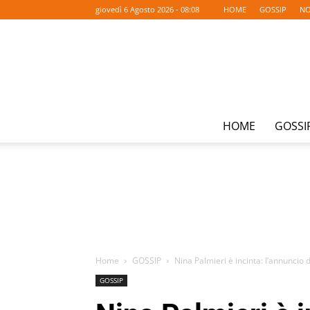
giovedì 6 Agosto 2026 - 08:08
HOME
GOSSIP
NO
HOME
GOSSI
Home
GOSSIP
Nina Palmieri è incinta: l’annuncio d
GOSSIP