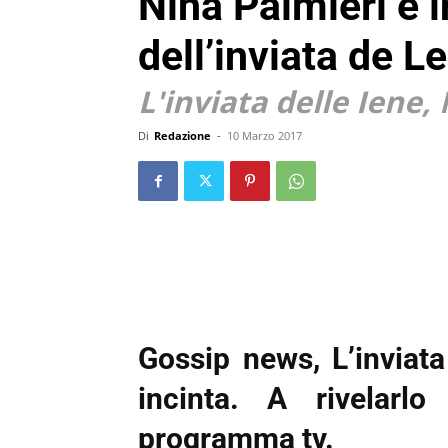
Nina Palmieri è i
dell’inviata de L
L'inviata delle Iene,
Di
Redazione
-
10 Marzo 2017
Gossip news, L’inviat
incinta. A rivelarlo
programma tv.