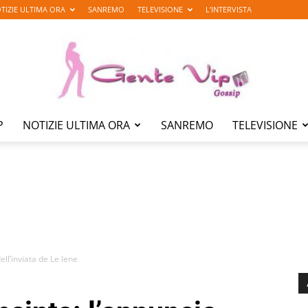
TIZIE ULTIMA ORA
SANREMO
TELEVISIONE
L’INTERVISTA
P
NOTIZIE ULTIMA ORA
SANREMO
TELEVISIONE
Gente
Vip
ell’inviata de Le Iene