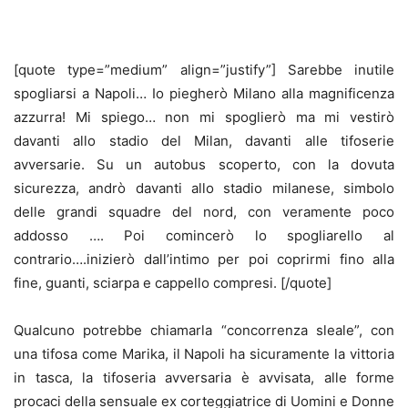
[quote type=”medium” align=”justify”] Sarebbe inutile
spogliarsi a Napoli… Io piegherò Milano alla magnificenza
azzurra! Mi spiego… non mi spoglierò ma mi vestirò
davanti allo stadio del Milan, davanti alle tifoserie
avversarie. Su un autobus scoperto, con la dovuta
sicurezza, andrò davanti allo stadio milanese, simbolo
delle grandi squadre del nord, con veramente poco
addosso …. Poi comincerò lo spogliarello al
contrario….inizierò dall’intimo per poi coprirmi fino alla
fine, guanti, sciarpa e cappello compresi. [/quote]
Qualcuno potrebbe chiamarla “concorrenza sleale”, con
una tifosa come Marika, il Napoli ha sicuramente la vittoria
in tasca, la tifoseria avversaria è avvisata, alle forme
procaci della sensuale ex corteggiatrice di Uomini e Donne