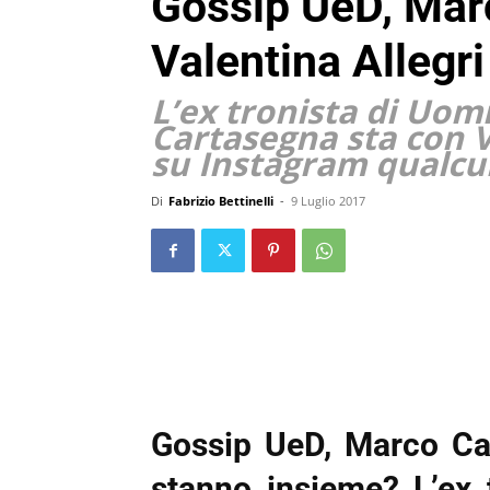
Gossip UeD, Mar
Valentina Allegr
L’ex tronista di Uom
Cartasegna sta con V
su Instagram qualcu
Di
Fabrizio Bettinelli
-
9 Luglio 2017
Gossip UeD, Marco Car
stanno insieme? L’ex 