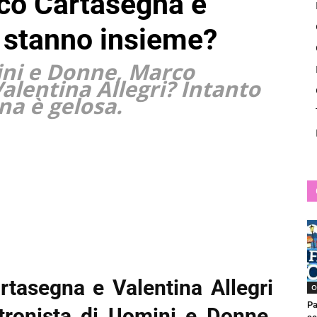
co Cartasegna e
News
i stanno insieme?
ini e Donne, Marco
alentina Allegri? Intanto
na è gelosa.
tasegna e Valentina Allegri
O
Pa
tronista di Uomini e Donne,