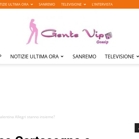
TIZIE ULTIMA ORA
SANREMO
TELEVISIONE
L’INTERVISTA
P
NOTIZIE ULTIMA ORA
SANREMO
TELEVISIONE
Gente
Vip
lentina Allegri stanno insieme?