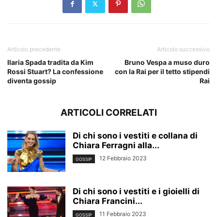
Articolo precedente
Articolo successivo
Ilaria Spada tradita da Kim
Bruno Vespa a muso duro
Rossi Stuart? La confessione
con la Rai per il tetto stipendi
diventa gossip
Rai
ARTICOLI CORRELATI
Di chi sono i vestiti e collana di
Chiara Ferragni alla...
12 Febbraio 2023
GOSSIP
Di chi sono i vestiti e i gioielli di
Chiara Francini...
11 Febbraio 2023
GOSSIP