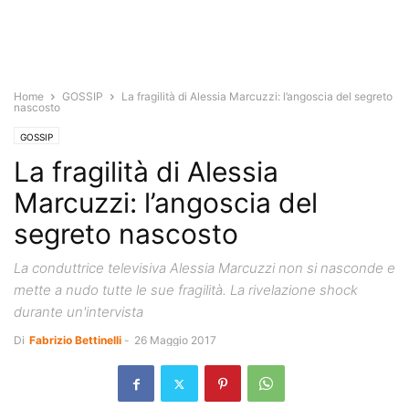
Home
GOSSIP
La fragilità di Alessia Marcuzzi: l’angoscia del segreto
nascosto
GOSSIP
La fragilità di Alessia
Marcuzzi: l’angoscia del
segreto nascosto
La conduttrice televisiva Alessia Marcuzzi non si nasconde e
mette a nudo tutte le sue fragilità. La rivelazione shock
durante un'intervista
Di
Fabrizio Bettinelli
-
26 Maggio 2017