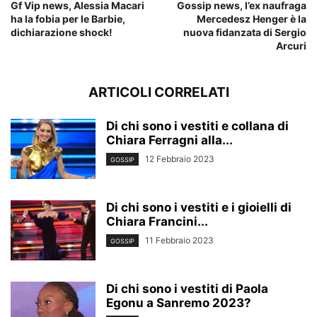
Gf Vip news, Alessia Macari
Gossip news, l’ex naufraga
ha la fobia per le Barbie,
Mercedesz Henger è la
dichiarazione shock!
nuova fidanzata di Sergio
Arcuri
ARTICOLI CORRELATI
Di chi sono i vestiti e collana di
Chiara Ferragni alla...
12 Febbraio 2023
GOSSIP
Di chi sono i vestiti e i gioielli di
Chiara Francini...
11 Febbraio 2023
GOSSIP
Di chi sono i vestiti di Paola
Egonu a Sanremo 2023?