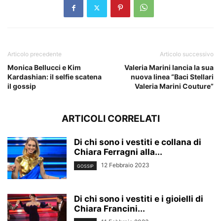
Articolo precedente
Articolo successivo
Monica Bellucci e Kim
Valeria Marini lancia la sua
Kardashian: il selfie scatena
nuova linea “Baci Stellari
il gossip
Valeria Marini Couture”
ARTICOLI CORRELATI
Di chi sono i vestiti e collana di
Chiara Ferragni alla...
12 Febbraio 2023
GOSSIP
Di chi sono i vestiti e i gioielli di
Chiara Francini...