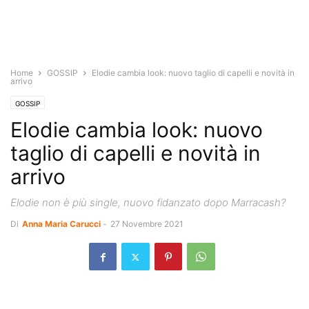
Home
GOSSIP
Elodie cambia look: nuovo taglio di capelli e novità in
arrivo
GOSSIP
Elodie cambia look: nuovo
taglio di capelli e novità in
arrivo
Elodie non è più single, nuovo fidanzato dopo Marracash?
Di
Anna Maria Carucci
-
27 Novembre 2021