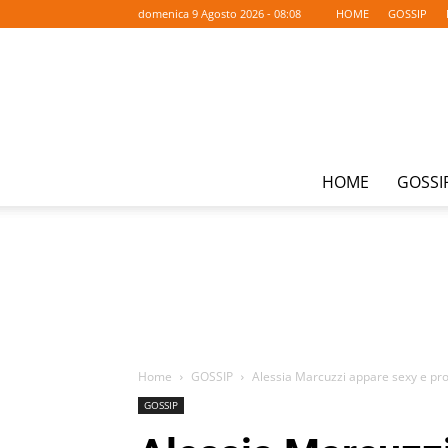
domenica 9 Agosto 2026 - 08:08
HOME
GOSSIP
HOME
GOSSI
Home
GOSSIP
Alessia Marcuzzi appare sexy e pr
GOSSIP