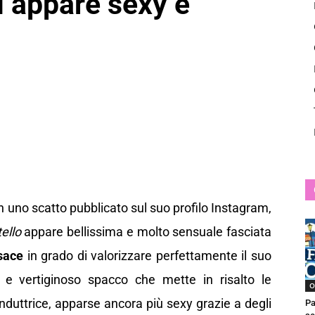
 appare sexy e
News
n uno scatto pubblicato sul suo profilo Instagram,
ello
appare bellissima e molto sensuale fasciata
sace
in grado di valorizzare perfettamente il suo
so e vertiginoso spacco che mette in risalto le
O
duttrice, apparse ancora più sexy grazie a degli
Pa