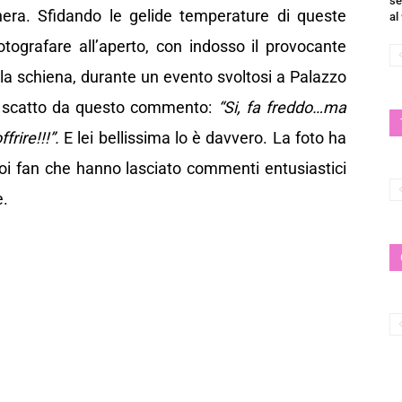
se
 nera. Sfidando le gelide temperature di queste
al
otografare all’aperto, con indosso il provocante
e la schiena, durante un evento svoltosi a Palazzo
 scatto da questo commento:
“Si, fa freddo…ma
frire!!!”.
E lei bellissima lo è davvero. La foto ha
suoi fan che hanno lasciato commenti entusiastici
e.