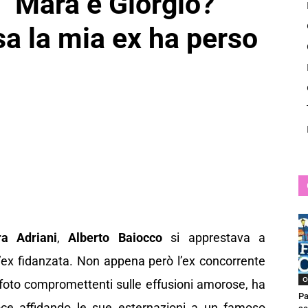
 “Mara e Giorgio?
News
a la mia ex ha perso
a Adriani
,
Alberto Baiocco
si apprestava a
’ex fidanzata. Non appena però l’ex concorrente
O
foto compromettenti sulle effusioni amorose, ha
Pa
voce affidando le sue esternazioni a un famoso