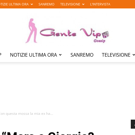
TIZIE ULTIMA ORA
SANREMO
TELEVISIONE
L’INTERVISTA
P
NOTIZIE ULTIMA ORA
SANREMO
TELEVISIONE
Gente
Vip
Con questa mossa la mia ex ha...