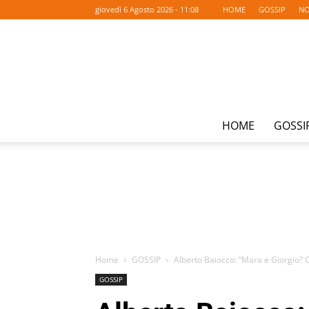
giovedì 6 Agosto 2026 - 11:08
HOME
GOSSIP
NO
HOME
GOSSI
Home
GOSSIP
Alberto Baiocco: “Mara e Giorgio? 
GOSSIP