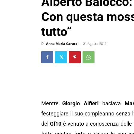
Alberto Baiocco:
Con questa moss
tutto”
Di
Anna Maria Carucci
-
21 Agosto 2011
Mentre
Giorgio Alfieri
baciava
Mar
festeggiare il suo compleanno senza l
del
Gf10
è venuto a conoscenza delle 
fatto sentire forte e chiara la sua 