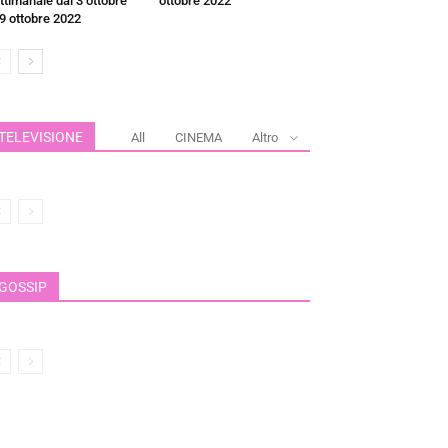
ttimanale dal 3 ottobre
ottobre 2022
 9 ottobre 2022
TELEVISIONE
All
CINEMA
Altro
GOSSIP