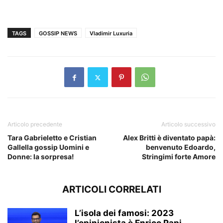
TAGS
GOSSIP NEWS
Vladimir Luxuria
Articolo precedente
Articolo successivo
Tara Gabrieletto e Cristian
Alex Britti è diventato papà:
Gallella gossip Uomini e
benvenuto Edoardo,
Donne: la sorpresa!
Stringimi forte Amore
ARTICOLI CORRELATI
L’isola dei famosi: 2023